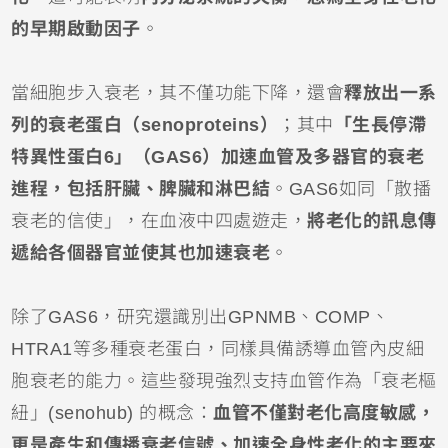
的早期啟動因子
。
當細胞步入衰老，其不僅功能下降，還會
釋放出一系
列的衰老蛋白（senoproteins）
；其中
「生長停滯
特異性蛋白6」（GAS6）加速血管及多器官的衰老
進程，包括肝臟、脾臟和淋巴結
。GAS6如同「散播
衰老的信使」，在血液中四處遊走，
將老化的訊息傳
遞給各個器官並使其也加速衰老
。
除了GAS6，研究還識別出GPNMB、COMP、
HTRA1等多種衰老蛋白，同樣具備誘導血管內皮細
胞衰老的能力。這些發現強烈支持血管作為「衰老樞
紐」(senohub) 的概念：
血管不僅對老化高度敏感，
更是產生和傳播衰老信號、加速全身性老化的主要來