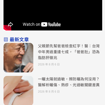
▧ 最新文章
父親節先幫爸爸檢查紅字！醫：台灣
中年男過重達七成，「爸爸肚」恐為
脂肪肝徵兆
2026 年 8 月 6 日
一曬太陽就過敏，擦防曬為何沒用？
醫解析曬傷、熱疹、光過敏關鍵差異
2026 年 8 月 6 日