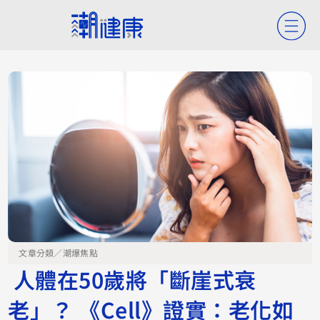
文章分類／
潮爆焦點
人體在50歲將「斷崖式衰
老」？ 《Cell》證實：老化如