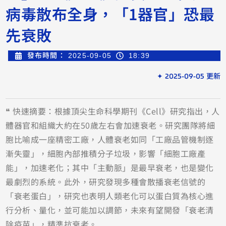
病毒散布全身，「1器官」恐最
先衰敗
發布時間：
2025-09-05
18:39
✦ 2025-09-05 更新
❝ 快速摘要：根據頂尖生命科學期刊《Cell》研究指出，人
體器官和組織大約在50歲左右會加速衰老。研究團隊將細
胞比喻成一座精密工廠，人體衰老如同「工廠品管機制逐
漸失靈」，細胞內部推積分子垃圾，影響「細胞工廠產
能」，加速老化；其中「主動脈」是最早衰老，也是變化
最劇烈的系統。此外，研究發現多種會散播衰老信號的
「衰老蛋白」，研究也表明人類老化可以蛋白質為核心進
行分析、量化，並可能加以調節，未來有望開發「衰老清
除疫苗」，精準抗衰老。