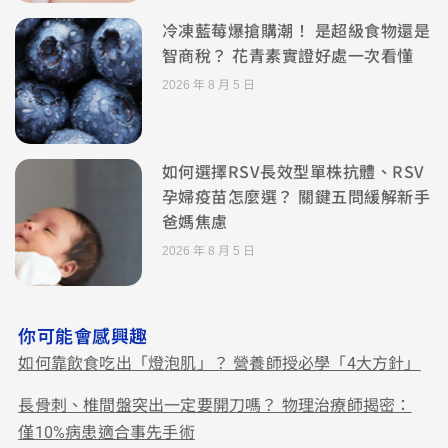
冷凍藍莓爆搶購潮！ 是超級食物還是
智商稅？ 花青素實證好處一次看懂
2026 年 8 月 5 日
如何選擇RSV長效型單株抗體、RSV
孕婦疫苗怎麼選？ 關鍵五問緩解新手
爸媽焦慮
2026 年 8 月 5 日
你可能會感興趣
如何靠飲食吃出「燈泡肌」？ 營養師授必學「4大方針」
長骨刺、椎間盤突出一定要開刀嗎？ 物理治療師揭密：
僅10%病患適合事先手術