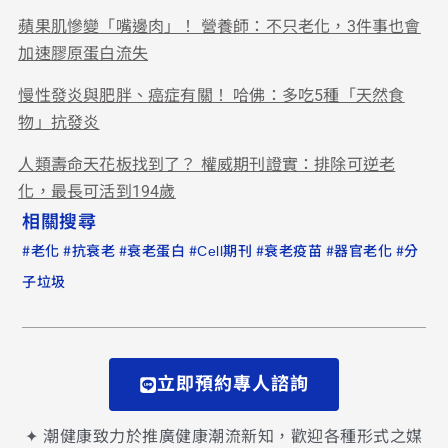
蘋果肌慘變「嘴邊肉」！ 營養師：不只老化，3件事也會
加速膠原蛋白流失
慢性發炎與肥胖、癌症有關！ 哈佛：多吃5種「天然食
物」抗發炎
人類壽命天花板找到了？ 權威期刊證實：排除可逆老
化，最長可活到194歲
相關搜尋
#
#
#
#
#
#
#
老化
抗衰老
衰老蛋白
Cell期刊
衰老疫苗
器官老化
分
子垃圾
立即預約專人諮詢
✦ 潮健康致力於推廣健康潮流新知，歡迎各種形式之媒