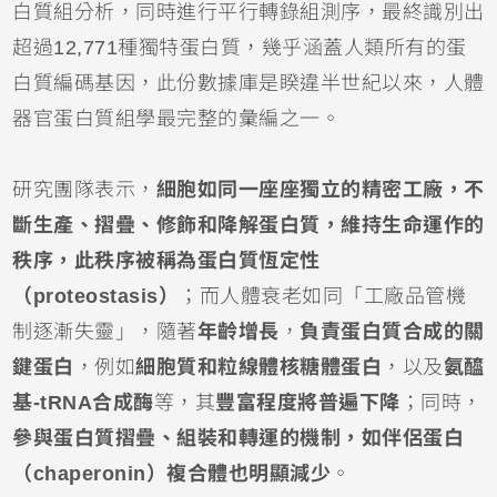
白質組分析，同時進行平行轉錄組測序，最終識別出
超過12,771種獨特蛋白質，幾乎涵蓋人類所有的蛋
白質編碼基因，此份數據庫是睽違半世紀以來，人體
器官蛋白質組學最完整的彙編之一。
研究團隊表示，
細胞如同一座座獨立的精密工廠，不
斷生產、摺疊、修飾和降解蛋白質，維持生命運作的
秩序，此秩序被稱為蛋白質恆定性
（proteostasis）
；而人體衰老如同「工廠品管機
制逐漸失靈」，隨著
年齡增長
，
負責蛋白質合成的關
鍵蛋白
，例如
細胞質和粒線體核糖體蛋白
，以及
氨醯
基-tRNA合成酶
等，其
豐富程度將普遍下降
；同時，
參與蛋白質摺疊、組裝和轉運的機制，如伴侶蛋白
（chaperonin）複合體也明顯減少
。