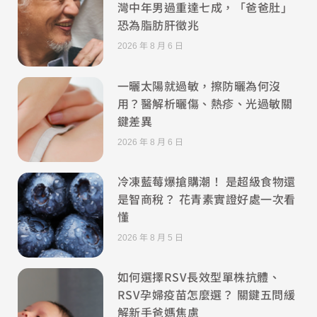
灣中年男過重達七成，「爸爸肚」
恐為脂肪肝徵兆
2026 年 8 月 6 日
一曬太陽就過敏，擦防曬為何沒
用？醫解析曬傷、熱疹、光過敏關
鍵差異
2026 年 8 月 6 日
冷凍藍莓爆搶購潮！ 是超級食物還
是智商稅？ 花青素實證好處一次看
懂
2026 年 8 月 5 日
如何選擇RSV長效型單株抗體、
RSV孕婦疫苗怎麼選？ 關鍵五問緩
解新手爸媽焦慮