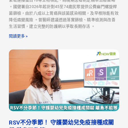
緊密連接蛋白18等生物標記，為晚期患者制定精準治療策略
。國健署自2026年起針對45至74歲民眾提供公費幽門螺旋桿
菌篩檢，由於八成以上胃癌與該菌感染相關，及早根除能有效
降低癌變風險 。曾醫師建議透過落實篩檢、精準檢測與改善
生活習慣，建立完整的防護網以爭取長期存活 。
閱讀更多 »
RSV不分季節！ 守護嬰幼兒免疫接種成關