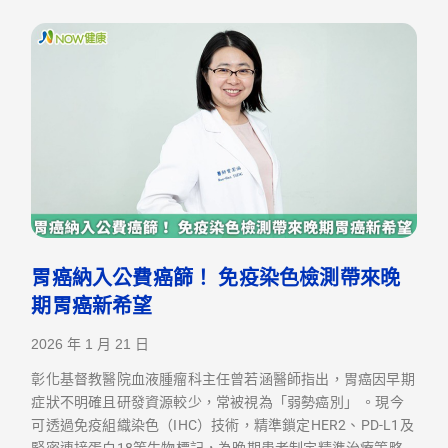
胃癌納入公費癌篩！ 免疫染色檢測帶來晚
期胃癌新希望
2026 年 1 月 21 日
彰化基督教醫院血液腫瘤科主任曾若涵醫師指出，胃癌因早期
症狀不明確且研發資源較少，常被視為「弱勢癌別」 。現今
可透過免疫組織染色（IHC）技術，精準鎖定HER2、PD-L1及