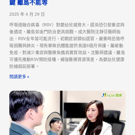
鍵 離島不能等
2025 年 4 月 29 日
呼吸道融合病毒（RSV）對嬰幼兒威脅大，感染恐引發重症與
後遺症，離島如金門防治更具挑戰。成大醫院沈靜芬醫師指
出，RSV全年皆可能流行，初期症狀類似感冒，嚴重時恐致呼
吸困難與肺炎。現有單株抗體能提供長達6個月保護，屬被動
免疫，對減少重症與醫療負擔具實質效益。沈醫師建議，離島
可優先推動RSV預防接種，補強醫療資源落差，為嬰幼兒健康
防線超前部署。
閱讀更多 »