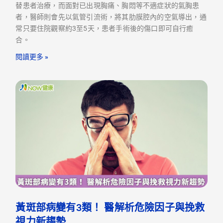
替患者治療，而面對已出現胸痛、胸悶等不適症狀的氣胸患
者，醫師則會先以氣管引流術，將其肋膜腔內的空氣導出，通
常只要住院觀察約3至5天，患者手術後的傷口即可自行癒
合。
閱讀更多 »
黃斑部病變有3類！ 醫解析危險因子與挽救
視力新趨勢