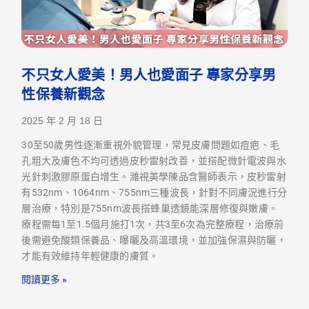
不只女人愛美！男人也愛面子 專家分享男
性保養新觀念
2025 年 2 月 18 日
30至50歲男性逐漸重視外貌管理，常見皮膚問題如痘疤、毛
孔粗大及膚色不均可透過皮秒雷射改善，並搭配微針電波與水
光針刺激膠原蛋白增生。濰視美學陳品含醫師表示，皮秒雷射
有532nm、1064nm、755nm三種波長，針對不同膚況進行分
層治療，特別是755nm波長搭蜂巢透鏡能深層修復與嫩膚。
療程需每1至1.5個月施打1次，共3至6次為完整療程，治療前
後需避免酸類保養品、曝曬及高溫環境，並加強保濕與防曬，
才能有效維持年輕健康的膚質。
閱讀更多 »