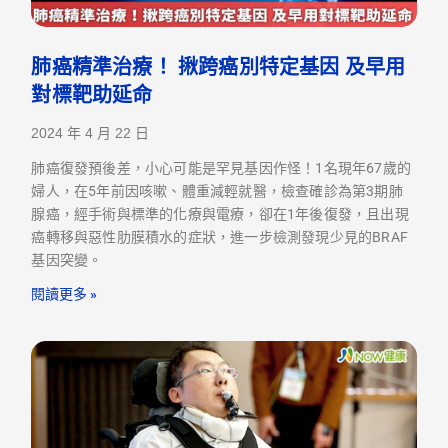
肺癌精準治療！ 揪跨癌別特定基因 及早用
對標靶助延命
2024 年 4 月 22 日
肺癌復發預後差，小心可能是罕見基因作怪！1名現年67歲的
婦人，在5年前因咳嗽、體重減輕就醫，檢查確診為第3期肺
腺癌，經手術與標準的化療與電療，卻在1年後復發，且出現
癌轉移與惡性肋膜積水的症狀，進一步檢測發現少見的BRAF
基因突變。
閱讀更多 »