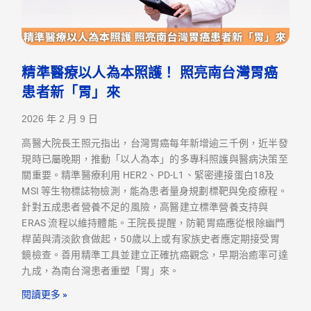
精準醫療以人為本照護！ 照亮南台灣胃癌
患者新「胃」來
2026 年 2 月 9 日
高醫大院長王照元指出，台灣胃癌每年新增逾三千例，近半發
現時已屬晚期，推動「以人為本」的多專科照護與醫病決策至
關重要。精準醫療利用 HER2、PD-L1、緊密連接蛋白18及
MSI 等生物標誌物檢測，能為患者量身規劃標靶與免疫療程。
針對五成患者營養不足的風險，高醫建立標準營養支持與
ERAS 流程以維持體能。王院長提醒，防範胃癌應從根除幽門
桿菌與清淡飲食做起，50歲以上或有家族史者應定期接受胃
鏡檢查。善用精準工具並建立正確抗癌觀念，早期治癒率可達
九成，為南台灣患者重塑「胃」來。
閱讀更多 »