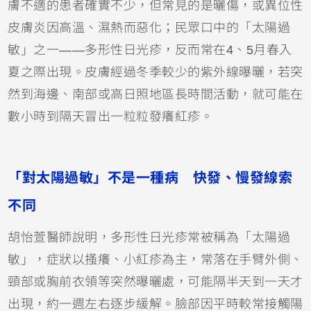
膚不適的患者確實不少，但常見的是曬傷，或
異位性
皮膚炎
因高溫、濕熱而惡化；民眾口中的「太陽過
敏」之一——多形性日光疹，反而常在4、5月春入
夏之際出現。皮膚經過冬季較少的紫外線曝曬，若突
然到海邊、南部或高日照地區長時間活動，就可能在
數小時到隔天冒出一粒粒發癢紅疹。
「對太陽過敏」不是一種病 快發、慢發線索
不同
胡怡萱醫師說明，多形性日光疹常被稱為「太陽過
敏」，症狀以搔癢、小紅疹為主，常落在手臂外側、
頸部或胸前衣領等突然曝曬處，可能隔半天到一天才
出現，約一週左右逐步緩解。臉部因平時較常接觸陽