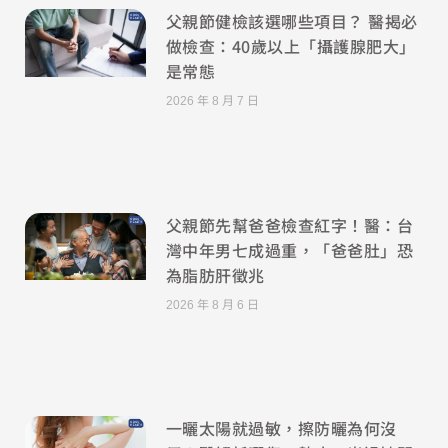
父親節健檢該選哪些項目？ 醫揭必
做檢查：40歲以上「攝護腺肥大」
是常態
2026 年 8 月 7 日
父親節先幫爸爸檢查紅字！醫：台
灣中年男七成過重，「爸爸肚」恐
為脂肪肝徵兆
2026 年 8 月 6 日
一曬太陽就過敏，擦防曬為何沒