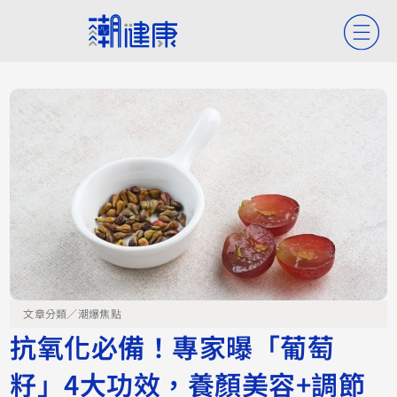
文章分類／
潮爆焦點
抗氧化必備！專家曝「葡萄
籽」4大功效，養顏美容+調節