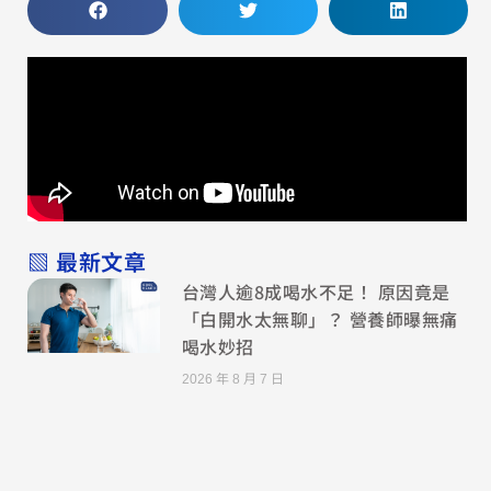
▧ 最新文章
台灣人逾8成喝水不足！ 原因竟是
「白開水太無聊」？ 營養師曝無痛
喝水妙招
2026 年 8 月 7 日