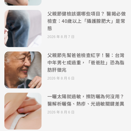
父親節健檢該選哪些項目？ 醫揭必做
檢查：40歲以上「攝護腺肥大」是常
態
2026 年 8 月 7 日
父親節先幫爸爸檢查紅字！醫：台灣
中年男七成過重，「爸爸肚」恐為脂
肪肝徵兆
2026 年 8 月 6 日
一曬太陽就過敏，擦防曬為何沒用？
醫解析曬傷、熱疹、光過敏關鍵差異
2026 年 8 月 6 日