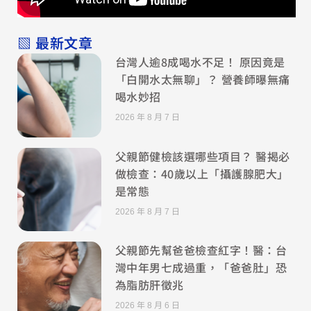
▧ 最新文章
台灣人逾8成喝水不足！ 原因竟是
「白開水太無聊」？ 營養師曝無痛
喝水妙招
2026 年 8 月 7 日
父親節健檢該選哪些項目？ 醫揭必
做檢查：40歲以上「攝護腺肥大」
是常態
2026 年 8 月 7 日
父親節先幫爸爸檢查紅字！醫：台
灣中年男七成過重，「爸爸肚」恐
為脂肪肝徵兆
2026 年 8 月 6 日