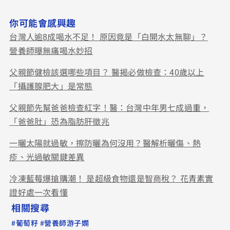
你可能會感興趣
台灣人逾8成喝水不足！ 原因竟是「白開水太無聊」？
營養師曝無痛喝水妙招
父親節健檢該選哪些項目？ 醫揭必做檢查：40歲以上
「攝護腺肥大」是常態
父親節先幫爸爸檢查紅字！醫：台灣中年男七成過重，
「爸爸肚」恐為脂肪肝徵兆
一曬太陽就過敏，擦防曬為何沒用？醫解析曬傷、熱
疹、光過敏關鍵差異
冷凍藍莓爆搶購潮！ 是超級食物還是智商稅？ 花青素實
證好處一次看懂
相關搜尋
#
#
葡萄籽
營養師游子嫻