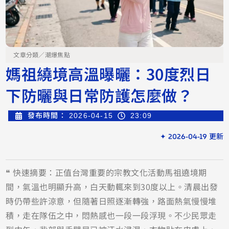
文章分類／
潮爆焦點
媽祖繞境高溫曝曬：30度烈日
下防曬與日常防護怎麼做？
發布時間：
2026-04-15
23:09
✦ 2026-04-19 更新
❝ 快速摘要：正值台灣重要的宗教文化活動馬祖遶境期
間，氣溫也明顯升高，白天動輒來到30度以上。清晨出發
時仍帶些許涼意，但隨著日照逐漸轉強，路面熱氣慢慢堆
積，走在隊伍之中，悶熱感也一段一段浮現。不少民眾走