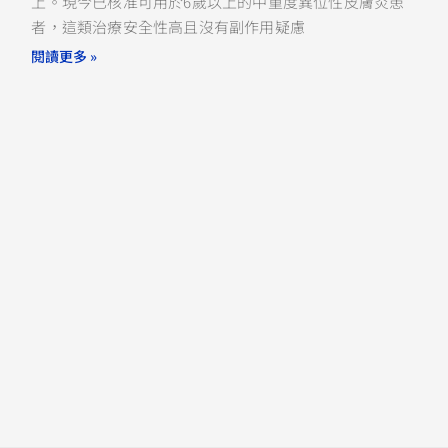
上。現今已核准可用於6歲以上的中重度異位性皮膚炎患
者，這類治療安全性高且沒有副作用疑慮
閱讀更多 »