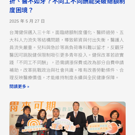
折、醫不如牙？不同工不同酬能突破總額制
度困境？
2025 年 5 月 27 日
台灣健保邁入三十年，面臨總額制度僵化、醫師過勞、五
大科人力流失等結構問題，導致薪資與付出失衡，醫護人
員流失嚴重。兒科與急診等高負荷專科難以留才，反觀牙
醫因可跳脫健保限制吸引更多青年投入。健保改革若欲實
踐「不同工不同酬」，恐需調漲保費或改為部分自費申請
補助，改革挑戰政治與社會共識。唯有改善勞動條件、合
理反映醫療價值，才能維持制度永續與全民健康保障。
閱讀更多 »