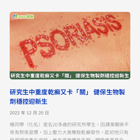
研究生中重度乾癬又卡「關」 健保生物製
劑穩控迎新生
2022 年 12 月 20 日
楊同學（化名）是名20多歲的研究所學生，因課業關係平
常有熬夜習慣，加上壓力大竟導致乾癬發作，起初他只有
局部頭皮產生皮屑，後來逐漸擴及手腳、關節處甚至全