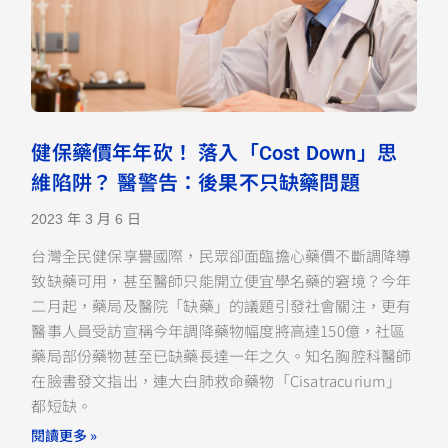
健保藥價年年砍！ 落入「Cost Down」思
維陷阱？ 醫警告：後果不只缺藥問題
2023 年 3 月 6 日
台灣全民健保享譽國際，民眾卻面臨擔心藥價不斷調降導
致缺藥可用，甚至醫師只能開立便宜學名藥的窘境？今年
二月起，藥局及醫院「缺藥」的議題引發社會關注，更有
醫事人員受訪宣稱今年調降藥物幅度將高達150億，社區
藥局部份藥物甚至已缺藥長達一年之久。知名胸腔科醫師
在臉書發文指出，連大白肺救命藥物「Cisatracurium」
都短缺。
閱讀更多 »