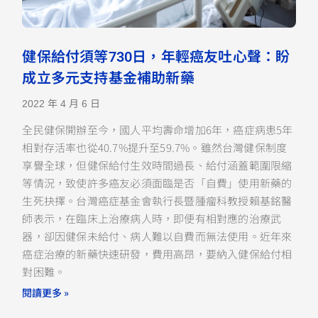
健保給付須等730日，年輕癌友吐心聲：盼
成立多元支持基金補助新藥
2022 年 4 月 6 日
全民健保開辦至今，國人平均壽命增加6年，癌症病患5年
相對存活率也從40.7%提升至59.7%。雖然台灣健保制度
享譽全球，但健保給付生效時間過長、給付涵蓋範圍限縮
等情況，致使許多癌友必須面臨是否「自費」使用新藥的
生死抉擇。台灣癌症基金會執行長暨腫瘤科教授賴基銘醫
師表示，在臨床上治療病人時，即便有相對應的治療武
器，卻因健保未給付、病人難以自費而無法使用。近年來
癌症治療的新藥快速研發，費用高昂，要納入健保給付相
對困難。
閱讀更多 »