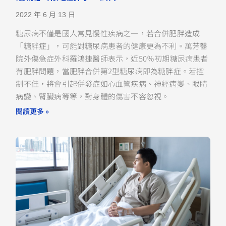
2022 年 6 月 13 日
糖尿病不僅是國人常見慢性疾病之一，若合併肥胖造成
「糖胖症」，可能對糖尿病患者的健康更為不利。萬芳醫
院外傷急症外科羅鴻捷醫師表示，近50％初期糖尿病患者
有肥胖問題，當肥胖合併第2型糖尿病即為糖胖症。若控
制不佳，將會引起併發症如心血管疾病、神經病變、眼睛
病變、腎臟病等等，對身體的傷害不容忽視。
閱讀更多 »