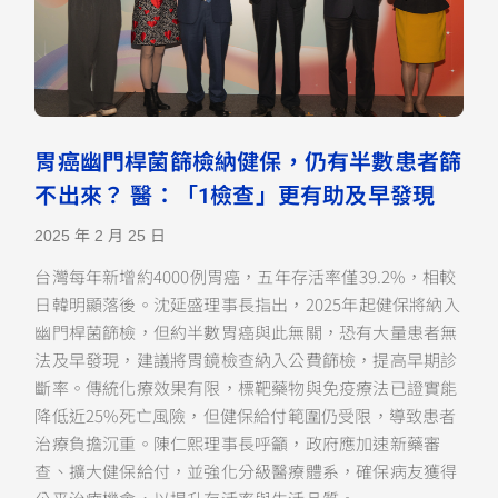
胃癌幽門桿菌篩檢納健保，仍有半數患者篩
不出來？ 醫：「1檢查」更有助及早發現
2025 年 2 月 25 日
台灣每年新增約4000例胃癌，五年存活率僅39.2%，相較
日韓明顯落後。沈延盛理事長指出，2025年起健保將納入
幽門桿菌篩檢，但約半數胃癌與此無關，恐有大量患者無
法及早發現，建議將胃鏡檢查納入公費篩檢，提高早期診
斷率。傳統化療效果有限，標靶藥物與免疫療法已證實能
降低近25%死亡風險，但健保給付範圍仍受限，導致患者
治療負擔沉重。陳仁熙理事長呼籲，政府應加速新藥審
查、擴大健保給付，並強化分級醫療體系，確保病友獲得