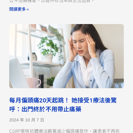
公平治療機會，以提升存活率與生活品質。
閱讀更多 »
每月偏頭痛20天起跳！ 她接受1療法後驚
呼：出門終於不用帶止痛藥
2024 年 10 月 7 日
CGRP單株抗體療法顯著減少偏頭痛發作，讓患者不再依