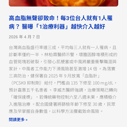
高血脂無聲卻致命！每3位台人就有1人罹
病？ 醫曝「1治療利器」越快介入越好
2026 年 4 月 7 日
台灣高血脂盛行率達三成，平均每三人就有一人罹病，且
診斷率僅約一半 。林柏霖醫師示警，壞膽固醇堆積形成的
血管斑塊若破裂，引發心肌梗塞或中風將嚴重衝擊職涯與
家計，中風者工作能力下滑風險甚至激增 14 倍 。為落實
三高防治，健保署自 2025 年 9 月放寬「血脂針」
（PCSK9 抑制劑）給付，門檻由 135 下修至 100 mg/dL，
預計嘉惠五千名患者 。李威杰醫師強調，治療策略已轉向
「確保達標」，若傳統藥物控制六至八週未果，應積極介
入進階治療 。配合國健署將篩檢年齡下修至 30 歲，民眾
應及早掌握自身數值，以科學方法攔截致命風險。
閱讀更多 »