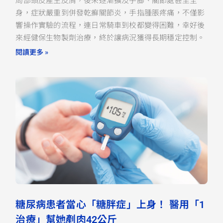
身，症狀嚴重到併發乾癬關節炎，手指腫脹疼痛，不僅影
響操作實驗的流程，連日常騎車到校都變得困難，幸好後
來經健保生物製劑治療，終於讓病況獲得長期穩定控制。
閱讀更多 »
糖尿病患者當心「糖胖症」上身！ 醫用「1
治療」幫她剷肉42公斤