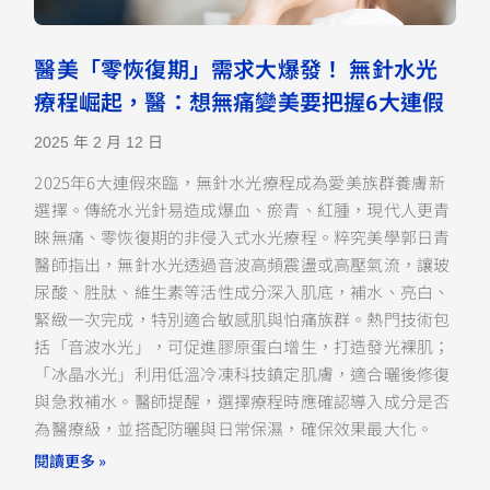
醫美「零恢復期」需求大爆發！ 無針水光
療程崛起，醫：想無痛變美要把握6大連假
2025 年 2 月 12 日
2025年6大連假來臨，無針水光療程成為愛美族群養膚新
選擇。傳統水光針易造成爆血、瘀青、紅腫，現代人更青
睞無痛、零恢復期的非侵入式水光療程。粹究美學郭日青
醫師指出，無針水光透過音波高頻震盪或高壓氣流，讓玻
尿酸、胜肽、維生素等活性成分深入肌底，補水、亮白、
緊緻一次完成，特別適合敏感肌與怕痛族群。熱門技術包
括「音波水光」，可促進膠原蛋白增生，打造發光裸肌；
「冰晶水光」利用低溫冷凍科技鎮定肌膚，適合曬後修復
與急救補水。醫師提醒，選擇療程時應確認導入成分是否
為醫療級，並搭配防曬與日常保濕，確保效果最大化。
閱讀更多 »