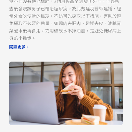
食不但沒有使他增胖，3個月後甚至消瘦10公斤，但經檢
查後發現該男子已罹患糖尿病。為此戴廷羽醫師建議，經
常外食吃便當的民眾，不妨可先採取以下措施，有助於避
免攝取不必要的熱量，如爌肉去肥肉、雞腿去皮，油膩青
菜過水後再食用，或用礦泉水淋掉油脂，是避免糖尿病上
身的小撇步。
閱讀更多 »