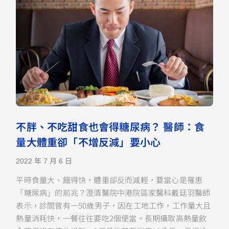
不胖、不吃甜食也會得糖尿病？ 醫師：食
量大體重卻「不增反減」要小心
2022 年 7 月 6 日
平時食量大、餓得快，體重卻反而減輕，要當心是罹患
「糖尿病」的前兆？澄清醫院中港院區家醫科戴廷羽醫師
表示，診間曾有一50歲男子，因在工地工作，工作量大且
熱量消耗快，一餐往往要吃2個便當。長期攝取高熱量飲