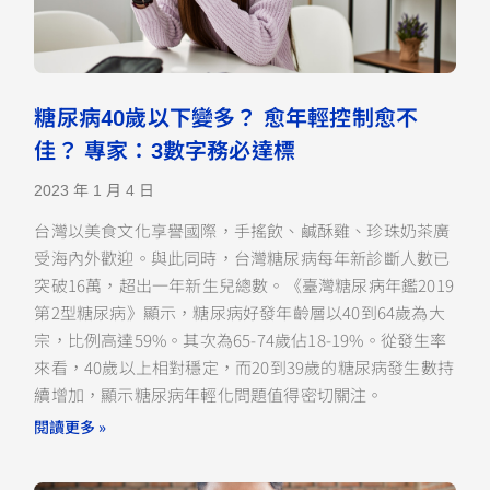
糖尿病40歲以下變多？ 愈年輕控制愈不
佳？ 專家：3數字務必達標
2023 年 1 月 4 日
台灣以美食文化享譽國際，手搖飲、鹹酥雞、珍珠奶茶廣
受海內外歡迎。與此同時，台灣糖尿病每年新診斷人數已
突破16萬，超出一年新生兒總數。《臺灣糖尿病年鑑2019
第2型糖尿病》顯示，糖尿病好發年齡層以40到64歲為大
宗，比例高達59%。其次為65-74歲佔18-19%。從發生率
來看，40歲以上相對穩定，而20到39歲的糖尿病發生數持
續增加，顯示糖尿病年輕化問題值得密切關注。
閱讀更多 »