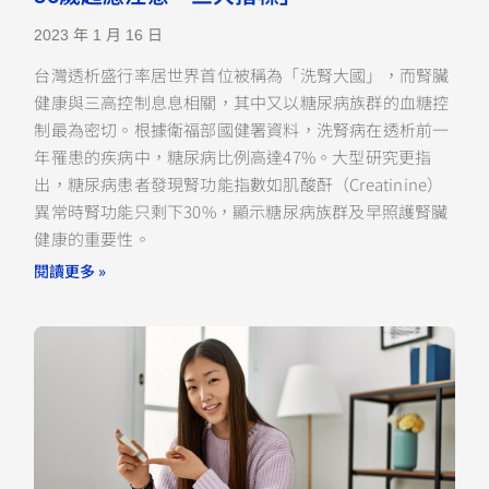
2023 年 1 月 16 日
台灣透析盛行率居世界首位被稱為「洗腎大國」，而腎臟
健康與三高控制息息相關，其中又以糖尿病族群的血糖控
制最為密切。根據衛福部國健署資料，洗腎病在透析前一
年罹患的疾病中，糖尿病比例高達47%。大型研究更指
出，糖尿病患者發現腎功能指數如肌酸酐（Creatinine）
異常時腎功能只剩下30%，顯示糖尿病族群及早照護腎臟
健康的重要性。
閱讀更多 »