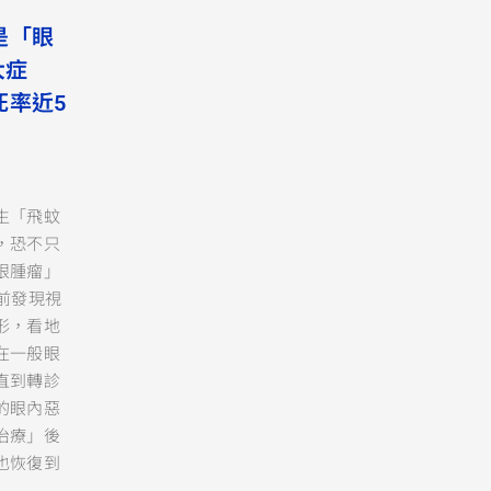
是「眼
大症
死率近5
生「飛蚊
，恐不只
眼腫瘤」
前發現視
形，看地
在一般眼
直到轉診
的眼內惡
治療」後
也恢復到