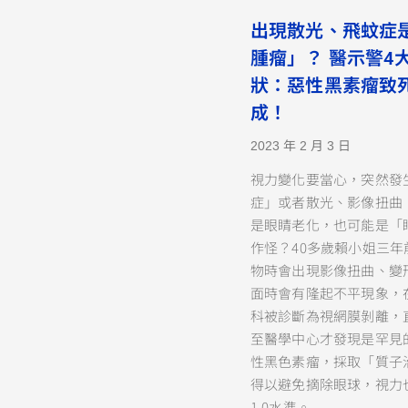
出現散光、飛蚊症
腫瘤」？ 醫示警4
狀：惡性黑素瘤致
成！
2023 年 2 月 3 日
視力變化要當心，突然發
症」或者散光、影像扭曲
是眼睛老化，也可能是「
作怪？40多歲賴小姐三年
物時會出現影像扭曲、變
面時會有隆起不平現象，
科被診斷為視網膜剝離，
至醫學中心才發現是罕見
性黑色素瘤，採取「質子
得以避免摘除眼球，視力
1.0水準。