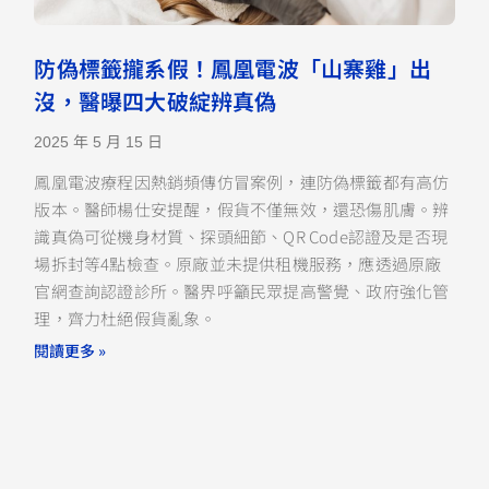
防偽標籤攏系假！鳳凰電波「山寨雞」出
沒，醫曝四大破綻辨真偽
2025 年 5 月 15 日
鳳凰電波療程因熱銷頻傳仿冒案例，連防偽標籤都有高仿
版本。醫師楊仕安提醒，假貨不僅無效，還恐傷肌膚。辨
識真偽可從機身材質、探頭細節、QR Code認證及是否現
場拆封等4點檢查。原廠並未提供租機服務，應透過原廠
官網查詢認證診所。醫界呼籲民眾提高警覺、政府強化管
理，齊力杜絕假貨亂象。
閱讀更多 »