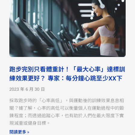
跑步完別只看體重計！「最大心率」達標訓
練效果更好？ 專家：每分鐘心跳至少XX下
2023 年 6 月 30 日
採取跑步時的「心率高低」，與運動後的訓練效果息息相
關？據了解，心率的高低可以衡量個人在運動過程中的鍛
鍊程度；而透過追蹤心率，也有助於人們在最大限度下實
現減重或健身目標。
閱讀更多 »