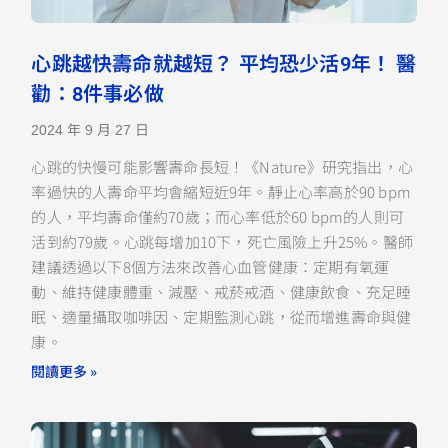
心跳越快壽命就越短？ 平均恐少活9年！ 醫
勸：8件事必做
2024 年 9 月 27 日
心跳的快慢可能影響壽命長短！《Nature》研究指出，心
率過快的人壽命平均會縮短近9年。靜止心率高於90 bpm
的人，平均壽命僅約70歲；而心率低於60 bpm的人則可
活到約79歲。心跳每增加10下，死亡風險上升25%。醫師
建議透過以下8個方法來改善心血管健康：定期有氧運
動、維持健康體重、減壓、戒菸戒酒、健康飲食、充足睡
眠、適量攝取咖啡因、定期監測心跳，從而增進壽命與健
康。
閱讀更多 »