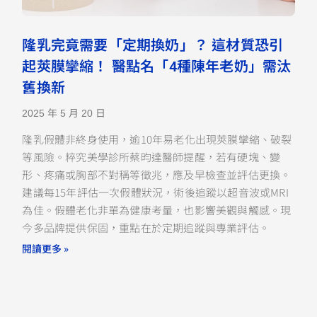
隆乳完竟需要「定期換奶」？ 這材質恐引
起莢膜攣縮！ 醫點名「4種陳年老奶」需汰
舊換新
2025 年 5 月 20 日
隆乳假體非終身使用，逾10年易老化出現莢膜攣縮、破裂
等風險。粹究美學診所蔡昀達醫師提醒，若有硬塊、變
形、疼痛或胸部不對稱等徵兆，應及早檢查並評估更換。
建議每15年評估一次假體狀況，術後追蹤以超音波或MRI
為佳。假體老化非單為健康考量，也影響美觀與觸感。現
今多品牌提供保固，重點在於定期追蹤與專業評估。
閱讀更多 »