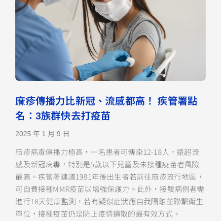
麻疹傳播力比新冠、流感都高！ 疾管署點
名：3族群快去打疫苗
2025 年 1 月 9 日
麻疹病毒傳播力極高，一名患者可傳染12-18人，遠超流
感及新冠病毒，特別是5歲以下兒童及未接種疫苗者風險
最高。疾管署建議1981年後出生者若前往麻疹流行地區，
可自費接種MMR疫苗以增強保護力。此外，接觸病例者需
進行18天健康監測，若有疑似症狀應自我隔離並聯繫衛生
單位，接種疫苗仍是防止疫情擴散的最有效方式。