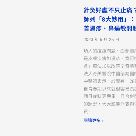
針灸好處不只止痛？
師列「8大妙用」
善濕疹、鼻過敏問
2023 年 5 月 25 日
煩人的痘痘問題、面部疤
是皮膚疾病如濕疹，竟可
灸」療法加以改善？奇美
法人奇美醫院中醫部總醫
中醫師表示，診間有一28
自青春期以來就很容易長
個月症狀更嚴重，且合併
的狀況，大大影響外表與
質。
閱讀更多 »