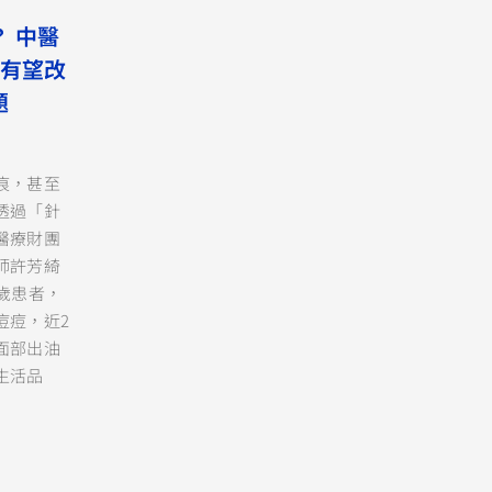
 中醫
：有望改
題
痕，甚至
透過「針
醫療財團
師許芳綺
歲患者，
痘痘，近2
面部出油
生活品