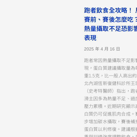
跑者飲食全攻略！ 
賽前、賽後怎麼吃？
熱量攝取不足恐影
表現
2025 年 4 月 16 日
跑者常因熱量攝取不足影
現，蛋白質建議攝取量為
重1.5克，比一般人高出約
北內湖恆新復健科診所王
（史考特醫師）指出，跑
滑主因多為熱量不足、過
壓力累積。近期研究顯示
白質仍可促進肌肉合成。
步增加碳水攝取，賽後補
蛋白質以利修復。建議根
重與訓練強度調整飲食，