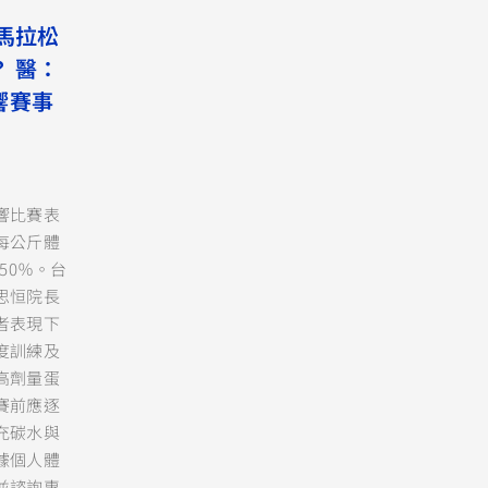
馬拉松
 醫：
響賽事
響比賽表
每公斤體
50％。台
思恒院長
者表現下
度訓練及
高劑量蛋
賽前應逐
充碳水與
據個人體
並諮詢專