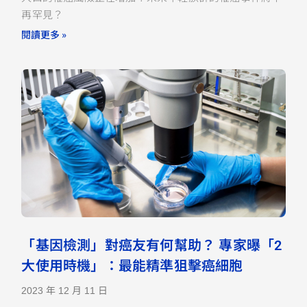
再罕見？
閱讀更多 »
「基因檢測」對癌友有何幫助？ 專家曝「2
大使用時機」：最能精準狙擊癌細胞
2023 年 12 月 11 日