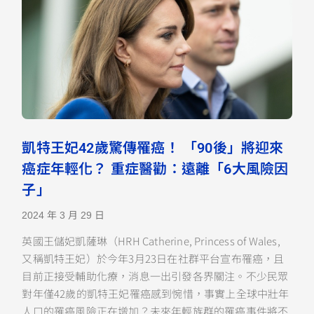
凱特王妃42歲驚傳罹癌！ 「90後」將迎來
癌症年輕化？ 重症醫勸：遠離「6大風險因
子」
2024 年 3 月 29 日
英國王儲妃凱薩琳（HRH Catherine, Princess of Wales,
又稱凱特王妃）於今年3月23日在社群平台宣布罹癌，且
目前正接受輔助化療，消息一出引發各界關注。不少民眾
對年僅42歲的凱特王妃罹癌感到惋惜，事實上全球中壯年
人口的罹癌風險正在增加？未來年輕族群的罹癌事件將不