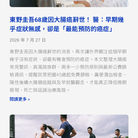
東野圭吾68歲因大腸癌辭世！ 醫：早期幾
乎症狀無感，卻是「最能預防的癌症」
2026 年 7 月 27 日
東野圭吾因大腸癌辭世的消息，再次讓外界關注這個早期
幾乎沒有症狀、卻最有機會預防的癌症。本文整理大腸癌
常見警訊、高風險族群、兩多一少預防原則與最新公費篩
檢資訊，提醒民眾把握45歲起免費篩檢、糞便潛血檢查、
陽性後續大腸鏡追蹤與及早就醫觀念，才能真正降低晚期
發現、死亡與延誤治療風險。
閱讀更多 »