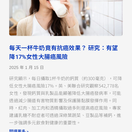
每天一杯牛奶竟有抗癌效果？ 研究：有望
降17%女性大腸癌風險
2025 年 1 月 15 日
研究顯示，每日攝取1杯牛奶的鈣質（約300毫克），可降
低女性大腸癌風險17%。英、美聯合研究觀察542,778名
女性，發現鈣質與乳製品能顯著降低大腸癌發病率，可能
透過減少腸道有害物質影響及保護腸黏膜發揮作用。同
時，紅肉、加工肉和酒精攝取過多則提高癌症風險。專家
建議乳糖不耐症者可透過深綠葉蔬菜、豆製品等補鈣，進
一步強調多元飲食對健康的重要性。
閱讀更多 »