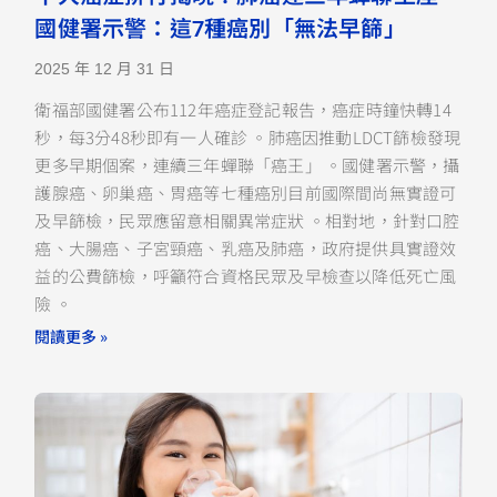
國健署示警：這7種癌別「無法早篩」
2025 年 12 月 31 日
衛福部國健署公布112年癌症登記報告，癌症時鐘快轉14
秒，每3分48秒即有一人確診 。肺癌因推動LDCT篩檢發現
更多早期個案，連續三年蟬聯「癌王」 。國健署示警，攝
護腺癌、卵巢癌、胃癌等七種癌別目前國際間尚無實證可
及早篩檢，民眾應留意相關異常症狀 。相對地，針對口腔
癌、大腸癌、子宮頸癌、乳癌及肺癌，政府提供具實證效
益的公費篩檢，呼籲符合資格民眾及早檢查以降低死亡風
險 。
閱讀更多 »