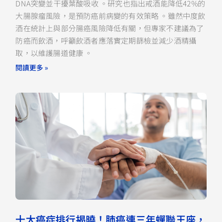
DNA突變並干擾葉酸吸收 。研究也指出戒酒能降低42%的
大腸腺瘤風險，是預防癌前病變的有效策略 。雖然中度飲
酒在統計上與部分腸癌風險降低有關，但專家不建議為了
防癌而飲酒，呼籲飲酒者應落實定期篩檢並減少酒精攝
取，以維護腸道健康 。
閱讀更多 »
十大癌症排行揭曉！肺癌連三年蟬聯王座，