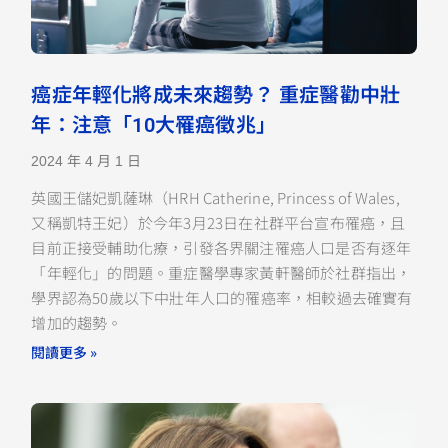
癌症年輕化將成未來趨勢？ 重症醫勸中壯
年：注意「10大罹癌徵兆」
2024 年 4 月 1 日
英國王儲妃凱薩琳（HRH Catherine, Princess of Wales,
又稱凱特王妃）於今年3月23日在社群平台宣布罹癌，且
目前正接受輔助化療，引發各界關注罹癌人口是否有逐年
「年輕化」的問題。重症醫學專家黃軒醫師於社群指出，
學界認為50歲以下中壯年人口的罹癌率，相較過去確實有
增加的趨勢。
閱讀更多 »