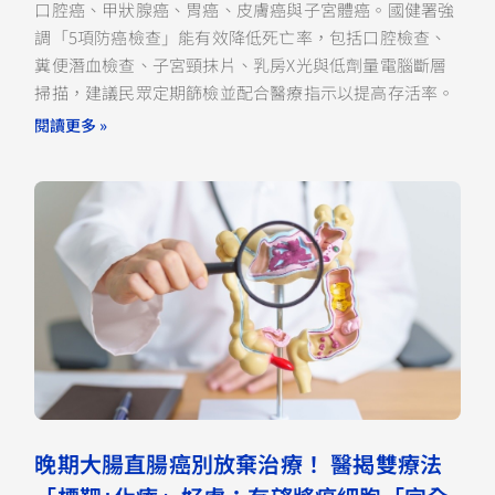
口腔癌、甲狀腺癌、胃癌、皮膚癌與子宮體癌。國健署強
調「5項防癌檢查」能有效降低死亡率，包括口腔檢查、
糞便潛血檢查、子宮頸抹片、乳房X光與低劑量電腦斷層
掃描，建議民眾定期篩檢並配合醫療指示以提高存活率。
閱讀更多 »
晚期大腸直腸癌別放棄治療！ 醫揭雙療法