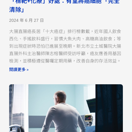
「標靶+化療」好處：有望將癌細胞「完全
清除」
2024 年 6 月 27 日
大腸直腸癌長居「十大癌症」排行榜數載，近年國人飲食
西化、手搖飲料盛行，習慣大魚大肉、高糖高油飲食；等
到出現症狀時恐怕已進展至晚期。新北市立土城醫院大腸
直腸外科主治醫師陳志榕醫師受訪呼籲，癌友應善用基因
檢測，並積極遵從醫囑定期用藥，改善自身的存活效益。
閱讀更多 »