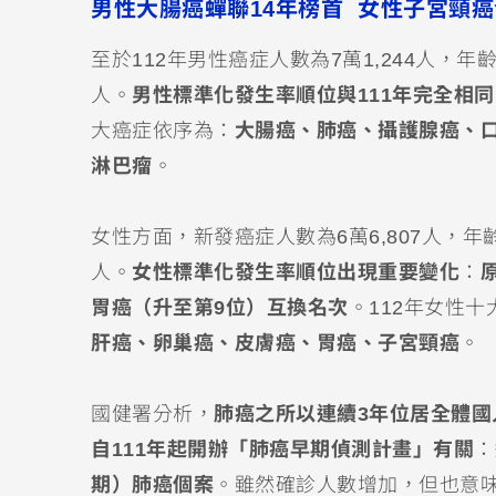
男性大腸癌蟬聯14年榜首 女性子宮頸
至於112年男性癌症人數為7萬1,244人，年齡
人。
男性標準化發生率順位與111年完全相
大癌症依序為：
大腸癌、肺癌、攝護腺癌、
淋巴瘤
。
女性方面，新發癌症人數為6萬6,807人，年齡
人。
女性標準化發生率順位出現重要變化
：
胃癌（升至第9位）互換名次
。112年女性
肝癌、卵巢癌、皮膚癌、胃癌、子宮頸癌
。
國健署分析，
肺癌之所以連續3年位居全體國
自111年起開辦「肺癌早期偵測計畫」有關
：
期）肺癌個案
。雖然確診人數增加，但也意