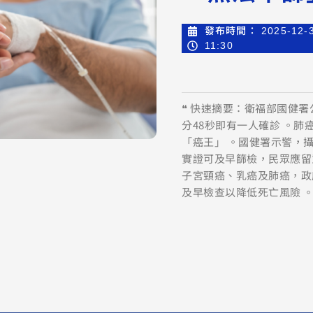
發布時間：
2025-12-
11:30
❝ 快速摘要：衛福部國健署
分48秒即有一人確診 。肺
「癌王」 。國健署示警，
實證可及早篩檢，民眾應留
子宮頸癌、乳癌及肺癌，政
及早檢查以降低死亡風險 