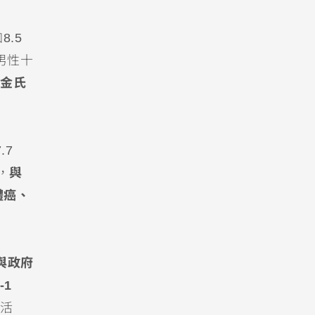
8.5
年男性十
金氏
.7
，
與
體癌、
與政府
1
活