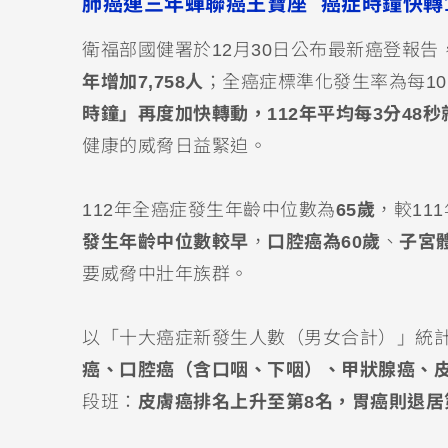
肺癌連三年蟬聯癌王寶座 癌症時鐘快轉
衛福部國健署於12月30日公布最新癌登報告
年增加7,758人
；全癌症標準化發生率為每10萬
時鐘」再度加快轉動，112年平均每3分48秒
健康的威脅日益緊迫。
112年全癌症發生年齡中位數為
65歲
，較11
發生年齡中位數較早
，
口腔癌為60歲
、
子宮
要威脅中壯年族群。
以「十大癌症新發生人數（男女合計）」統
癌、口腔癌（含口咽、下咽）、甲狀腺癌、
段班：
皮膚癌排名上升至第8名，胃癌則退居