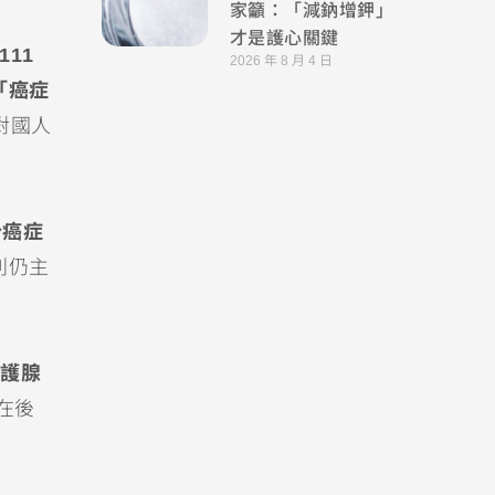
家籲：「減鈉增鉀」
才是護心關鍵
111
2026 年 8 月 4 日
「癌症
對國人
分癌症
別仍主
護腺
在後