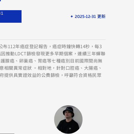
31
✦ 2025-12-31 更新
公布112年癌症登記報告，癌症時鐘快轉14秒，每3
癌因推動LDCT篩檢發現更多早期個案，連續三年蟬聯
攝護腺癌、卵巢癌、胃癌等七種癌別目前國際間尚無
意相關異常症狀 。相對地，針對口腔癌、大腸癌、
府提供具實證效益的公費篩檢，呼籲符合資格民眾
。