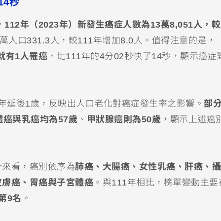
14秒
，
112年（2023年）新發生癌症人數為13萬8,051人，較
人口331.3人，較111年增加8.0人。值得注意的是，
就有1人罹癌
，比111年的4分02秒快了14秒，顯示癌症
1年延後1歲，反映出人口老化對癌症發生率之影響。
部
體癌與乳癌均為57歲
、
甲狀腺癌則為50歲
，顯示上述癌
計來看，癌別依序為
肺癌、大腸癌、女性乳癌、肝癌、攝
皮膚癌、胃癌與子宮體癌
。與111年相比，榜單變動主要
第9名
。