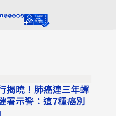
行揭曉！肺癌連三年蟬
健署示警：這7種癌別
」